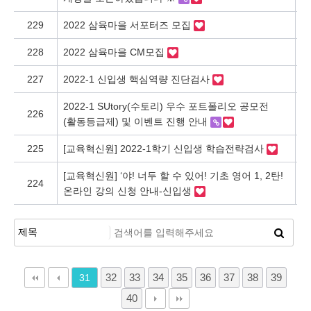
229
2022 삼육마을 서포터즈 모집
혁
228
2022 삼육마을 CM모집
혁
227
2022-1 신입생 핵심역량 진단검사
혁
2022-1 SUtory(수토리) 우수 포트폴리오 공모전
226
혁
(활동등급제) 및 이벤트 진행 안내
225
[교육혁신원] 2022-1학기 신입생 학습전략검사
혁
[교육혁신원] ‘야! 너두 할 수 있어! 기초 영어 1, 2탄!
224
혁
온라인 강의 신청 안내-신입생
32
33
34
35
36
37
38
39
31
40