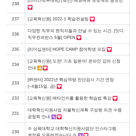
[스미스학부대학] (혁신) 에코에듀 프로젝트 공모전
238
혁
237
[교육혁신원] 2022-1 학습컨설팅
혁
다양한 직무의 현직자들과 만날 수 있는 시간, [잇다
236
혁
직무컨퍼런스 5월] OPEN
235
[리더십센터] HOPE CAMP 참여학생 모집
혁
[교육혁신원] 도전! 기초 일본어! 온라인 강의 신청
234
혁
안내
[IR센터] 2022년 핵심역량 진단검사 기간 연장
233
혁
(~4월15일, 금)
232
[교육혁신원] 메타인지를 활용한 학습법 특강
혁
대학혁신지원사업 자율혁신계획 구성원 의견 수렴
231
혁
공청회 안내
※ 삼육대학교 대학혁신지원사업단 인스타그램
230
혁
계정을 오픈하였습니다 ※