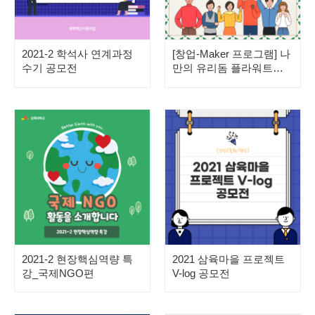
2021-2 학석사 연계과정
[창업-Maker 프로그램] 나
수기 공모전
만의 유리돔 플라워트리
만들기
2021-2 현장핵심역량 특
2021 삼육마을 프로젝트
강_국제NGO편
V-log 공모전