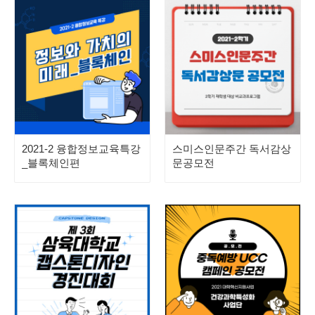
2021-2 융합정보교육특강
스미스인문주간 독서감상
_블록체인편
문공모전