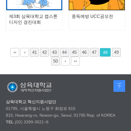
제3회 삼육대학교 캡스톤
중독예방 UCC공모전
디자인 경진대회
41
42
43
44
45
46
47
49
48
50
삼육대학교 혁신지원사업단
01795, 서울특별시 노원구 화랑로 815
815, Hwarang-ro, Nowon-gu, Seoul, 01795 Rep. of KOREA
TEL
.(02) 3399-3021~6