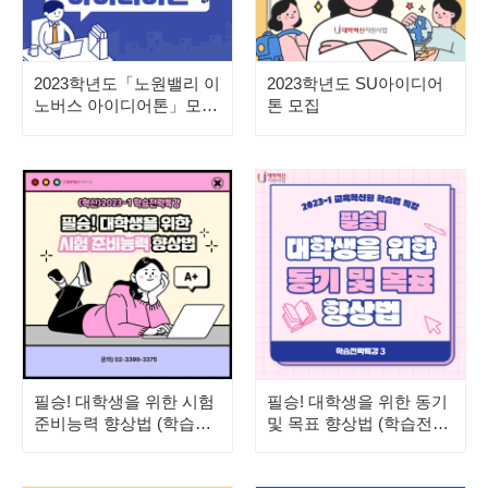
2023학년도「노원밸리 이
2023학년도 SU아이디어
노버스 아이디어톤」모집
톤 모집
안내
필승! 대학생을 위한 시험
필승! 대학생을 위한 동기
준비능력 향상법 (학습전
및 목표 향상법 (학습전략
략특강②)
특강③)