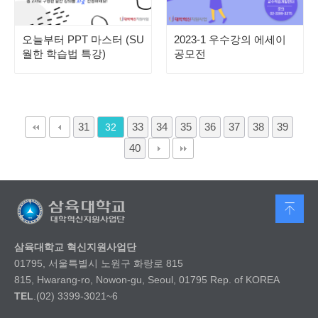
오늘부터 PPT 마스터 (SU
2023-1 우수강의 에세이
월한 학습법 특강)
공모전
31
33
34
35
36
37
38
39
32
40
삼육대학교 혁신지원사업단
01795, 서울특별시 노원구 화랑로 815
815, Hwarang-ro, Nowon-gu, Seoul, 01795 Rep. of KOREA
TEL
.(02) 3399-3021~6