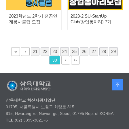
2023학년도 2학기 전공연
2023-2 SU-StartUp
계봉사클럽 모집
Club(창업동아리) 7기 모
집
21
22
23
24
25
26
27
28
29
30
삼육대학교 혁신지원사업단
01795, 서울특별시 노원구 화랑로 815
815, Hwarang-ro, Nowon-gu, Seoul, 01795 Rep. of KOREA
TEL
.(02) 3399-3021~6