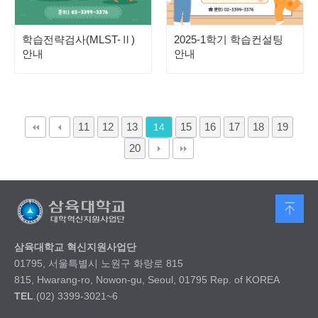
학습전략검사(MLST-Ⅱ)
2025-1학기 학습컨설팅
안내
안내
11
12
13
15
16
17
18
19
14
20
삼육대학교 혁신지원사업단
01795, 서울특별시 노원구 화랑로 815
815, Hwarang-ro, Nowon-gu, Seoul, 01795 Rep. of KOREA
TEL
.(02) 3399-3021~6