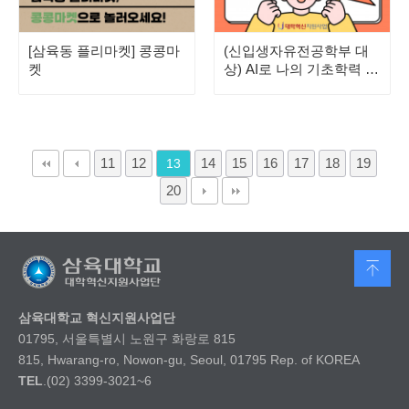
[삼육동 플리마켓] 콩콩마
(신입생자유전공학부 대
켓
상) AI로 나의 기초학력 진
단하고, 부족한 과목은 완
전 정복!
11
12
14
15
16
17
18
19
13
20
삼육대학교 혁신지원사업단
01795, 서울특별시 노원구 화랑로 815
815, Hwarang-ro, Nowon-gu, Seoul, 01795 Rep. of KOREA
TEL
.(02) 3399-3021~6