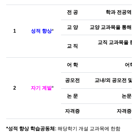
전 공
학과 전공역량 
교 양
교양 교과목을 통해 핵
1
성적 향상
*
교직 교과목을 통해
교 직
어 학
어학 
공모전
교내/외 공모전 및 
2
자기 계발
*
논 문
논문 및
자격증
자격증 취
*
성적 향상 학습공동체
:
해당학기 개설 교과목에 한함