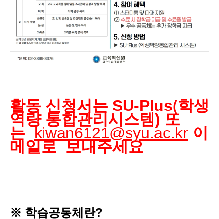
활동 신청서는 SU-Plus(학생
역량 통합관리시스템) 또
는
kiwan6121@syu.ac.kr
이
메일로 보내주세요
※
학습공동체란
?