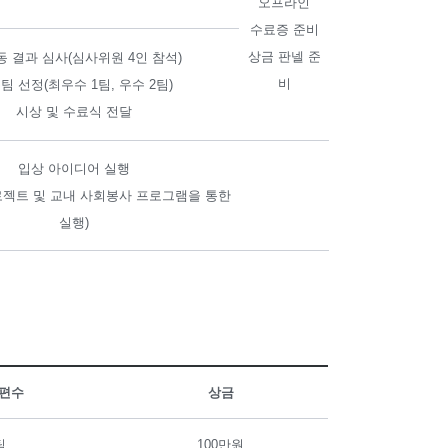
오프라인
수료증 준비
상금 판넬 준
동 결과 심사(심사위원 4인 참석)
비
팀 선정(최우수 1팀, 우수 2팀)
시상 및 수료식 전달
입상 아이디어 실행
로젝트 및 교내 사회봉사 프로그램을 통한
실행)
 편수
상금
팀
100만원