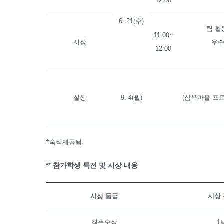
12:00
6. 21(수)
팀 활
11:00~
시상
우수
12:00
실행
9. 4(월)
(삼육마을 프
*숙식제공됨.
** 참가학생 특전 및 시상 내용
시상 등급
시상
최우수상
1