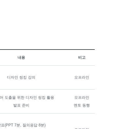
내용
비고
디자인 씽킹 강의
오프라인
어 도출을 위한 디자인 씽킹 활용
오프라인
발표 준비
멘토 동행
표(PPT 7분, 질의응답 8분)