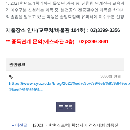
1. 2021학년도 1학기까지 들었던 과목 중, 신청한 연계전공 교육
2. 이수구분 신청하는 과목 중, 본전공의 전공필수인 과목은 학과사정
3. 졸업을 앞두고 있는 학생은 졸업학점에 유의하여 이수구분 신청을
제출장소 안내(교무처/바울관 104호) : 02)3399-3356
** 중독연계 문의(에스라관 4층) : 02)3399-3691
관련링크
3090회 연결
https://www.syu.ac.kr/blog/2021%ed%95%99%eb%85%84%e
1%ed%95%99%…
목록
이전글
[2021 대학혁신포럼] 학생사례 경진대회 최종진