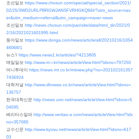
조선일보
https://www.chosun.com/special/special_section/2021/
02/25/3WD2URLPBRGWJANSFVRHGKQ66I/?utm_source=nav
er&utm_medium=referral&utm_campaign=naver-news
조선일보
http://news.chosun.com/pan/site/data/html_dir/2021/0
2/16/2021021601995.html
동아일보
https://www.donga.com/news/article/all/20210216/1054
46068/1
뉴스1
https://www.news1.kr/articles/?4213805
매일일보
http://www.m-i.kr/news/articleView.html?idxno=797250
머니투데이
https://news.mt.co.kr/mtview.php?no=202102161357
7436924
대학저널
http://www.dhnews.co.kr/news/articleView.html?idxno=
136757
한국대학신문
http://news.unn.net/news/articleView.html?idxno=5
04595
베리타스알파
http://www.veritas-a.com/news/articleView.html?idx
no=357085
교수신문
http://www.kyosu.net/news/articleView.html?idxno=617
03