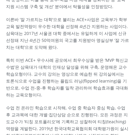
지원 시스템 구축 및 개선’ 분야에서 탁월성을 인정받았다.
이른바 ‘잘 가르치는 대학’으로 불리는 ACE+사업은 교육부가 학부
교육 발전역량이 우수한 대학을 선정해 4년간 지원하는 사업이다.
삼육대는 2017년 서울권 대학 중에서는 유일하게 이 사업에 신규
선정돼 지난 4년간 50억여원의 국고를 지원받아 명실상부 ‘잘 가르
치는 대학’으로 도약해 왔다.
특히 이번 ACE+ 우수사례 공모에서 최우수상을 받은 ‘MVP 혁신교
수법’은 삼육대가 대학의 인재상 달성을 위해 구축, 운영해온 교수
학습모형이다. 교수의 강의는 영상으로 예습한 뒤 강의실에서는
토론식으로 수업을 진행하는 플립드 러닝(flipped learning)을 기
반으로, 수업 전-중-후 학습자를 밀착 관리하여 학습효과를 극대화
하는 교육모형이다.
수업 전 온라인 학습으로 시작해, 수업 중 학습자 중심 학습, 수업
후 교과목에 대한 개별·집단상담 순으로 진행된다. 모든 과정은 지
도교수가 ‘티칭 포트폴리오’에 기록하고 성찰하여 티칭(teaching)
역량을 계발한다. 2019년 한국대학교육협의회 대학평가원이 실시