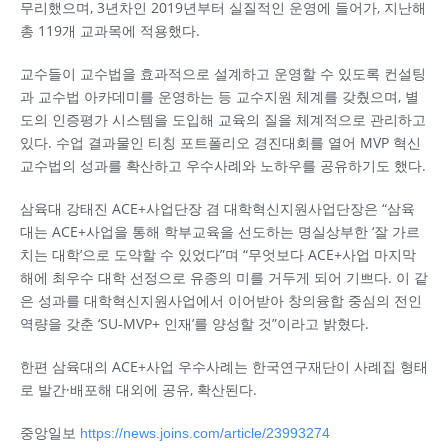
무리했으며, 3년차인 2019년부터 실질적인 운영에 들어가, 지난해
총 119개 교과목에 적용했다.
교수들이 교수법을 효과적으로 설계하고 운영할 수 있도록 컨설팅
과 교수법 아카데미를 운영하는 등 교수지원 체계를 갖췄으며, 별
도의 인증평가 시스템을 도입해 교육의 질을 체계적으로 관리하고
있다. 수업 결과물인 티칭 포트폴리오 경진대회를 열어 MVP 혁신
교수법의 성과를 확산하고 우수사례와 노하우를 공유하기도 했다.
삼육대 강태진 ACE+사업단장 겸 대학혁신지원사업단장은 “삼육
대는 ACE+사업을 통해 학부교육을 선도하는 명실상부한 ‘잘 가르
치는 대학’으로 도약할 수 있었다”며 “무엇보다 ACE+사업 마지막
해에 최우수 대학 선정으로 유종의 미를 거두게 되어 기쁘다. 이 같
은 성과를 대학혁신지원사업에서 이어받아 창의융합 중심의 전인
역량을 갖춘 ‘SU-MVP+ 인재’를 양성할 것”이라고 밝혔다.
한편 삼육대의 ACE+사업 우수사례는 한국연구재단이 사례집 형태
로 발간·배포해 대외에 공유, 확산된다.
중앙일보
https://news.joins.com/article/23993274