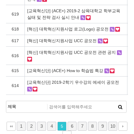
[교육혁신단] (ACE+) 2019-2 삼육대학교 학부교육
619
혁
실태 및 전략 검사 실시 안내
618
[혁신] 대학혁신지원사업 로고(Logo) 공모전
혁
617
[혁신] 대학혁신지원사업 UCC 공모전
혁
[혁신] 대학혁신지원사업 UCC 공모전 관련 공지
616
혁
615
[교육혁신단] (ACE+) How to 학습법 특강
혁
[교육혁신단] 2019-2학기 우수강의 에세이 공모전
614
혁
1
2
3
4
6
7
8
9
10
5