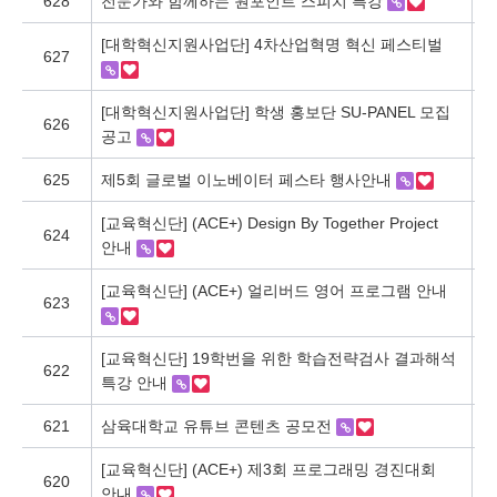
628
전문가와 함께하는 원포인트 스피치 특강
혁
[대학혁신지원사업단] 4차산업혁명 혁신 페스티벌
627
혁
[대학혁신지원사업단] 학생 홍보단 SU-PANEL 모집
626
혁
공고
625
제5회 글로벌 이노베이터 페스타 행사안내
혁
[교육혁신단] (ACE+) Design By Together Project
624
혁
안내
[교육혁신단] (ACE+) 얼리버드 영어 프로그램 안내
623
혁
[교육혁신단] 19학번을 위한 학습전략검사 결과해석
622
혁
특강 안내
621
삼육대학교 유튜브 콘텐츠 공모전
혁
[교육혁신단] (ACE+) 제3회 프로그래밍 경진대회
620
혁
안내